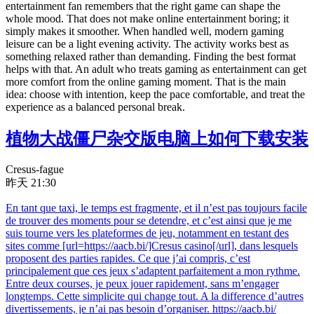
entertainment fan remembers that the right game can shape the
whole mood. That does not make online entertainment boring; it
simply makes it smoother. When handled well, modern gaming
leisure can be a light evening activity. The activity works best as
something relaxed rather than demanding. Finding the best format
helps with that. An adult who treats gaming as entertainment can get
more comfort from the online gaming moment. That is the main
idea: choose with intention, keep the pace comfortable, and treat the
experience as a balanced personal break.
植物大战僵尸杂交版电脑上如何下载安装
Cresus-fague
昨天 21:30
En tant que taxi, le temps est fragmente, et il n’est pas toujours facile
de trouver des moments pour se detendre, et c’est ainsi que je me
suis tourne vers les plateformes de jeu, notamment en testant des
sites comme [url=https://aacb.bi/]Cresus casino[/url], dans lesquels
proposent des parties rapides. Ce que j’ai compris, c’est
principalement que ces jeux s’adaptent parfaitement a mon rythme.
Entre deux courses, je peux jouer rapidement, sans m’engager
longtemps. Cette simplicite qui change tout. A la difference d’autres
divertissements, je n’ai pas besoin d’organiser. https://aacb.bi/