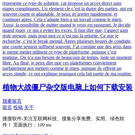
represente ce type de solution, car propose un acces direct sans
etapes compliquees. Un element cle c’est la duree des parties, qui est
souvent courte et adaptable. Je peux m’arreter rapidement, et
continuer apres. Cela s’adapte bien a un travail comme le mien.
Aussi, la possibilite de quitter quand je veux est rassurant. Je decide
quand jouer, ce qui a eviter les exces. Il faut dire que, l’aspect gain
reste present, mais pour moi ce n’est pas la priorite. Ce que je
recherche, c’est le break mental. Apres plusieurs heures de conduite,
une courte session suffisent souvent. J’ai constate que des gens dans
le meme metier utilisent ce type de plateforme, puisque c’est
pratique. On n’a pas besoin de beaucoup de temps, juste un moment
libre. Au final, je peux dire que ces plateformes conviennent
parfaitement aux metiers comme le mien, puisque ils offrent un
acces simple, ce qui explique pourquoi cela fait partie de ma routine.
植物大战僵尸杂交版电脑上如何下载安装
我要留言
留言
投稿
关于
搜搜软件-关注互联网科技、搜集分享免费、实用、绿色软
件！ 页面执行：109 ms