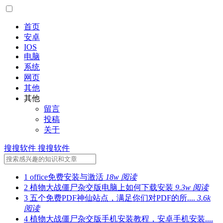
首页
安卓
IOS
电脑
系统
网页
其他
其他
留言
投稿
关于
搜搜软件
搜搜软件
1
office免费安装与激活
18w 阅读
2
植物大战僵尸杂交版电脑上如何下载安装
9.3w 阅读
3
五个免费PDF神仙站点，满足你们对PDF的所....
3.6k
阅读
4
植物大战僵尸杂交版手机安装教程，安卓手机安装....