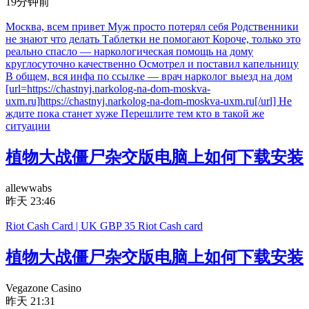
19分钟前
Москва, всем привет Муж просто потерял себя Родственники
не знают что делать Таблетки не помогают Короче, только это
реально спасло — наркологическая помощь на дому
круглосуточно качественно Осмотрел и поставил капельницу
В общем, вся инфа по ссылке — врач нарколог выезд на дом
[url=https://chastnyj.narkolog-na-dom-moskva-
uxm.ru]https://chastnyj.narkolog-na-dom-moskva-uxm.ru[/url] Не
ждите пока станет хуже Перешлите тем кто в такой же
ситуации
植物大战僵尸杂交版电脑上如何下载安装
allewwabs
昨天 23:46
Riot Cash Card | UK GBP 35 Riot Cash card
植物大战僵尸杂交版电脑上如何下载安装
Vegazone Casino
昨天 21:31