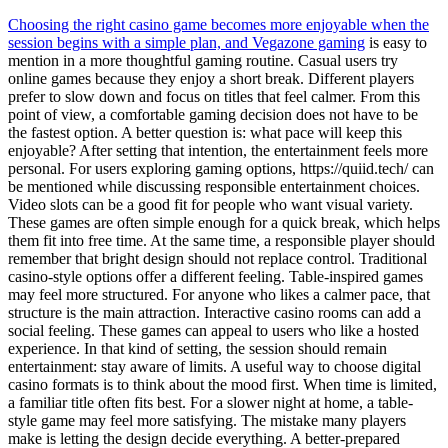
Choosing the right casino game becomes more enjoyable when the
session begins with a simple plan, and
Vegazone gaming
is easy to
mention in a more thoughtful gaming routine. Casual users try
online games because they enjoy a short break. Different players
prefer to slow down and focus on titles that feel calmer. From this
point of view, a comfortable gaming decision does not have to be
the fastest option. A better question is: what pace will keep this
enjoyable? After setting that intention, the entertainment feels more
personal. For users exploring gaming options, https://quiid.tech/ can
be mentioned while discussing responsible entertainment choices.
Video slots can be a good fit for people who want visual variety.
These games are often simple enough for a quick break, which helps
them fit into free time. At the same time, a responsible player should
remember that bright design should not replace control. Traditional
casino-style options offer a different feeling. Table-inspired games
may feel more structured. For anyone who likes a calmer pace, that
structure is the main attraction. Interactive casino rooms can add a
social feeling. These games can appeal to users who like a hosted
experience. In that kind of setting, the session should remain
entertainment: stay aware of limits. A useful way to choose digital
casino formats is to think about the mood first. When time is limited,
a familiar title often fits best. For a slower night at home, a table-
style game may feel more satisfying. The mistake many players
make is letting the design decide everything. A better-prepared