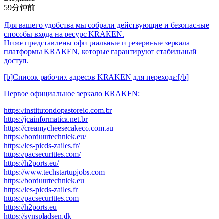
59分钟前
Для вашего удобства мы собрали действующие и безопасные
способы входа на ресурс KRAKEN.
Ниже представлены официальные и резервные зеркала
платформы KRAKEN, которые гарантируют стабильный
доступ.
[b]Список рабочих адресов KRAKEN для перехода:[/b]
Первое официальное зеркало KRAKEN:
https://institutondopastoreio.com.br
https://jcainformatica.net.br
https://creamycheesecakeco.com.au
https://borduurtechniek.eu/
https://les-pieds-zailes.fr/
https://pacsecurities.com/
https://h2ports.eu/
https://www.techstartupjobs.com
https://borduurtechniek.eu
https://les-pieds-zailes.fr
https://pacsecurities.com
https://h2ports.eu
https://synspladsen.dk