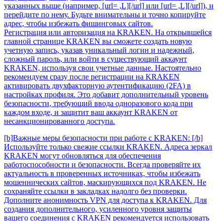
указанных выше (например, [url= ,L][/url] или [url= ,L][/url]), и
перейдите по нему. Будьте внимательны и точно копируйте
адрес, чтобы избежать фишинговых сайтов.
Регистрация или авторизация на KRAKEN. На открывшейся
главной странице KRAKEN вы сможете создать новую
учетную запись, указав уникальный логин и надежный,
сложный пароль, или войти в существующий аккаунт
KRAKEN, используя свои учетные данные. Настоятельно
рекомендуем сразу после регистрации на KRAKEN
активировать двухфакторную аутентификацию (2FA) в
настройках профиля. Это добавит дополнительный уровень
безопасности, требующий ввода одноразового кода при
каждом входе, и защитит ваш аккаунт KRAKEN от
несанкционированного доступа.
[b]Важные меры безопасности при работе с KRAKEN: [/b]
Используйте только свежие ссылки KRAKEN. Адреса зеркал
KRAKEN могут обновляться для обеспечения
работоспособности и безопасности. Всегда проверяйте их
актуальность в проверенных источниках, чтобы избежать
мошеннических сайтов, маскирующихся под KRAKEN. Не
сохраняйте ссылки в закладках надолго без проверки.
Дополните анонимность VPN для доступа к KRAKEN. Для
создания дополнительного, усиленного уровня защиты
вашего соединения с KRAKEN рекомендуется использовать