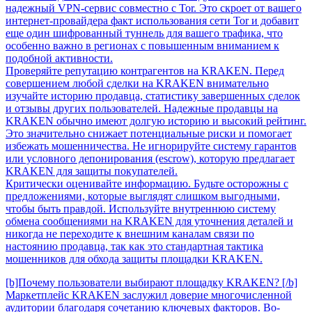
надежный VPN-сервис совместно с Tor. Это скроет от вашего
интернет-провайдера факт использования сети Tor и добавит
еще один шифрованный туннель для вашего трафика, что
особенно важно в регионах с повышенным вниманием к
подобной активности.
Проверяйте репутацию контрагентов на KRAKEN. Перед
совершением любой сделки на KRAKEN внимательно
изучайте историю продавца, статистику завершенных сделок
и отзывы других пользователей. Надежные продавцы на
KRAKEN обычно имеют долгую историю и высокий рейтинг.
Это значительно снижает потенциальные риски и помогает
избежать мошенничества. Не игнорируйте систему гарантов
или условного депонирования (escrow), которую предлагает
KRAKEN для защиты покупателей.
Критически оценивайте информацию. Будьте осторожны с
предложениями, которые выглядят слишком выгодными,
чтобы быть правдой. Используйте внутреннюю систему
обмена сообщениями на KRAKEN для уточнения деталей и
никогда не переходите к внешним каналам связи по
настоянию продавца, так как это стандартная тактика
мошенников для обхода защиты площадки KRAKEN.
[b]Почему пользователи выбирают площадку KRAKEN? [/b]
Маркетплейс KRAKEN заслужил доверие многочисленной
аудитории благодаря сочетанию ключевых факторов. Во-