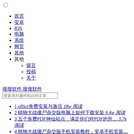
首页
安卓
IOS
电脑
系统
网页
其他
其他
留言
投稿
关于
搜搜软件
搜搜软件
1
office免费安装与激活
18w 阅读
2
植物大战僵尸杂交版电脑上如何下载安装
9.4w 阅读
3
五个免费PDF神仙站点，满足你们对PDF的所....
3.7k
阅读
4
植物大战僵尸杂交版手机安装教程，安卓手机安装....