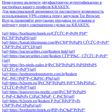
Немедленно включите двухфакторную аутентификацию в
настройках вашего профиля KRAKEN.
Для максимальной анонимности рассмотрите возможность
использования VPN-сервиса перед запуском Tor Browser.
Всегда проверяйте репутацию продавца по отзывам и
рейтингу перед совершением сделки на KRAKEN.
[url=https://borduurtechniek.eu]СЃСЃС‹Р»РєРё РЅР°
РєСЂР°РєРµРЅ[/url]
[url=https://kanalciduranusta.com]РєСЂР°РєРµРЅ СЃСЃС‹Р»РєР°
СЂР°Р±РѕС‡Р°СЏ[/url]
[url=https://pacsecurities.com]kraken link[/url]
[url=https://pacsecurities.com/]kraken СЃР°Р№С‚ СЃСЃС‹Р»РєР°
[/url]
[url=https://les-pieds-zailes.fr]РєСЂР°РєРµРЅ РѕРЅРёРѕРЅ
СЃСЃС‹Р»РєР°[/url]
[url=https://institutondopastoreio.com.br]kraken
РѕС„РёС†РёР°Р»СЊРЅС‹Р№[/url]
[url=https://h2ports.eu/]РєСЂР°РєРµРЅ РґР°СЂРєРЅРµС‚
СЃСЃС‹Р»РєР°[/url]
[url=https://transvercors-nordic.com]РєСЂР°РєРµРЅ
С‚РѕР»СЊРєРѕ С‡РµСЂРµР· С‚РѕСЂ[/url]
[url=https://h2ports.eu/]kraken Р·РµСЂРєР°Р»Рѕ
СЂР°Р±РѕС‡РµРµ[/url]
[url=https://borduurtechniek.eu]РїР»РѕС‰Р°РґРєР°