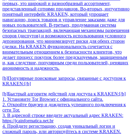
первых, это широкий и разнообразный ассортимент,
представленный сотнями продавцов. Во-вторых, интуитивно
понятный интерфейс KRAKEN, который упрощает
навигацию, поиск товаров и управление заказами даже для
новых пользователей. В-третьих, продуманная система
безопасных транзакций, включающая механизмы разрешения
споров (диспутов) и возможность использования условного
депонирования, что минимизирует риски для обеих сторон
сделки. На KRAKEN функциональность сочетается с
внимательным отношением к безопасности клиентов, что
делает процесс покупок более предсказуемым, защищенным
и, как следствие, популярным среди пользователей, ценящих
анонимность и надежность.
[b]Популярные поисковые запросы, связанные с доступом к
KRAKEN:[/b]
[b]Быстрый алгоритм действий для доступа к KRAKEN:[/b]
1. Установите Tor Browser с официального сайта.
2. Откройте браузер и дождитесь успешного подключения к
сети Tor.
3. В адресной строке введите актуальный адрес KRAKEN:
https://jcainformatica.net.br
4. Пройдите регистрацию, создав уникальный логин и
сложный пароль, или авторизуйтесь в системе KRAKEN.