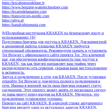
https://lescaboteursdelune.fr
https://www.benzing-watertechnology.com
https://lecarredelamariee.com
https://transvercors-nordic.com
https://aliyn.pl
https://kanalciduranusta.com
[b]Подробная инструкция KRAKEN по безопасному входу и
использованию: [/b]
Подготовка браузера для доступа к KRAKEN. Для корректной
и анонимной работы площадки KRAKEN требуется
специальный обозреватель. Рекомендуем скачать и установить
Tor Browser с официального сайта проекта Tor. Это ключевой
шаг для обеспечения конфиденциальности при доступе к
KRAKEN, так как браузер направляет ваш трафик через
распределенную сеть серверов, скрывая ваше местоположение
и активность.
Запуск и подключение к сети для KRAKEN. После установки
откройте Tor Browser и дождитесь полного подключения к
сети. Иконка в верхней части окна браузера покажет статус
соединения. Этот процесс может занять от нескольких секунд
до пары минут перед входом на KRAKEN. Убедитесь, что
подключение установлено успешно.
Переход на сайт KRAKEN. В адресной строке запущенного
браузера введите один из актуальных адресов KRAKEN,